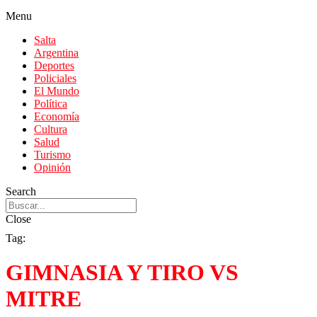
Menu
Salta
Argentina
Deportes
Policiales
El Mundo
Política
Economía
Cultura
Salud
Turismo
Opinión
Search
Close
Tag:
GIMNASIA Y TIRO VS
MITRE