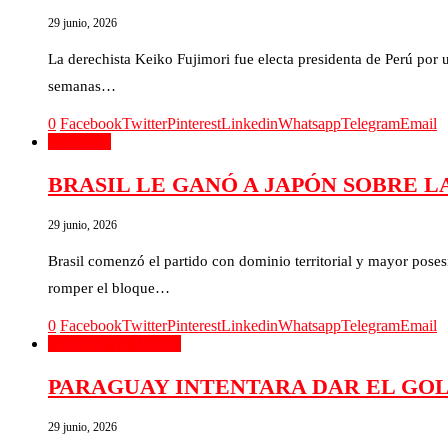
29 junio, 2026
La derechista Keiko Fujimori fue electa presidenta de Perú por u
semanas…
0
Facebook
Twitter
Pinterest
Linkedin
Whatsapp
Telegram
Email
Deportes
BRASIL LE GANÓ A JAPÓN SOBRE L
29 junio, 2026
Brasil comenzó el partido con dominio territorial y mayor pos
romper el bloque…
0
Facebook
Twitter
Pinterest
Linkedin
Whatsapp
Telegram
Email
Deportes
El Mundo
PARAGUAY INTENTARA DAR EL GO
29 junio, 2026