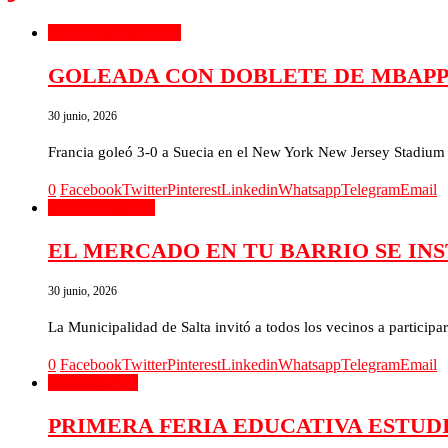
Deportes
El Mundo
GOLEADA CON DOBLETE DE MBAP
30 junio, 2026
Francia goleó 3-0 a Suecia en el New York New Jersey Stadium y
0
Facebook
Twitter
Pinterest
Linkedin
Whatsapp
Telegram
Email
Economía
Salta
EL MERCADO EN TU BARRIO SE IN
30 junio, 2026
La Municipalidad de Salta invitó a todos los vecinos a partici
0
Facebook
Twitter
Pinterest
Linkedin
Whatsapp
Telegram
Email
Cultura
Salta
PRIMERA FERIA EDUCATIVA ESTUD