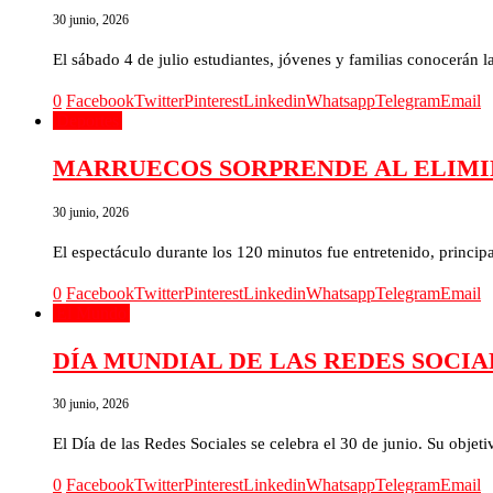
30 junio, 2026
El sábado 4 de julio estudiantes, jóvenes y familias conocerán la
0
Facebook
Twitter
Pinterest
Linkedin
Whatsapp
Telegram
Email
Deportes
MARRUECOS SORPRENDE AL ELIMIN
30 junio, 2026
El espectáculo durante los 120 minutos fue entretenido, princi
0
Facebook
Twitter
Pinterest
Linkedin
Whatsapp
Telegram
Email
El Mundo
DÍA MUNDIAL DE LAS REDES SOCIA
30 junio, 2026
El Día de las Redes Sociales se celebra el 30 de junio. Su obje
0
Facebook
Twitter
Pinterest
Linkedin
Whatsapp
Telegram
Email