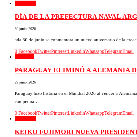
Argentina
DÍA DE LA PREFECTURA NAVAL AR
30 junio, 2026
ada 30 de junio se conmemora un nuevo aniversario de la creac
0
Facebook
Twitter
Pinterest
Linkedin
Whatsapp
Telegram
Email
Deportes
PARAGUAY ELIMINÓ A ALEMANIA 
29 junio, 2026
Paraguay hizo historia en el Mundial 2026 al vencer a Alemania 
campeona…
0
Facebook
Twitter
Pinterest
Linkedin
Whatsapp
Telegram
Email
El Mundo
KEIKO FUJIMORI NUEVA PRESIDEN