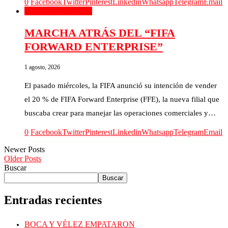
0
Facebook
Twitter
Pinterest
Linkedin
Whatsapp
Telegram
Email
Deportes
El Mundo
MARCHA ATRÁS DEL “FIFA
FORWARD ENTERPRISE”
1 agosto, 2026
El pasado miércoles, la FIFA anunció su intención de vender
el 20 % de FIFA Forward Enterprise (FFE), la nueva filial que
buscaba crear para manejar las operaciones comerciales y…
0
Facebook
Twitter
Pinterest
Linkedin
Whatsapp
Telegram
Email
Newer Posts
Older Posts
Buscar
Buscar
Entradas recientes
BOCA Y VÉLEZ EMPATARON