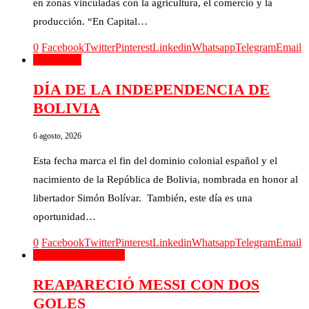
en zonas vinculadas con la agricultura, el comercio y la
producción. “En Capital…
0
Facebook
Twitter
Pinterest
Linkedin
Whatsapp
Telegram
Email
El Mundo
DÍA DE LA INDEPENDENCIA DE
BOLIVIA
6 agosto, 2026
Esta fecha marca el fin del dominio colonial español y el
nacimiento de la República de Bolivia, nombrada en honor al
libertador Simón Bolívar. También, este día es una
oportunidad…
0
Facebook
Twitter
Pinterest
Linkedin
Whatsapp
Telegram
Email
Deportes
El Mundo
REAPARECIÓ MESSI CON DOS
GOLES