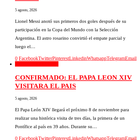
5 agosto, 2026
Lionel Messi anotó sus primeros dos goles después de su
participación en la Copa del Mundo con la Selección
Argentina. El astro rosarino convirtió el empate parcial y
luego el…
0
Facebook
Twitter
Pinterest
Linkedin
Whatsapp
Telegram
Email
Argentina
El Mundo
CONFIRMADO: EL PAPA LEON XIV
VISITARA EL PAIS
5 agosto, 2026
El Papa León XIV llegará el próximo 8 de noviembre para
realizar una histórica visita de tres días, la primera de un
Pontífice al país en 39 años. Durante su…
0
Facebook
Twitter
Pinterest
Linkedin
Whatsapp
Telegram
Email