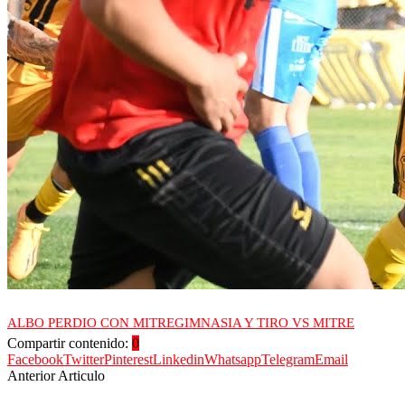
ALBO PERDIO CON MITRE
GIMNASIA Y TIRO VS MITRE
Compartir contenido:
0
Facebook
Twitter
Pinterest
Linkedin
Whatsapp
Telegram
Email
Anterior Articulo