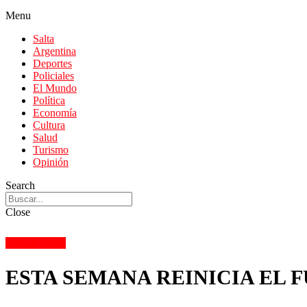
Menu
Salta
Argentina
Deportes
Policiales
El Mundo
Política
Economía
Cultura
Salud
Turismo
Opinión
Search
Close
DEPORTES
ESTA SEMANA REINICIA EL 