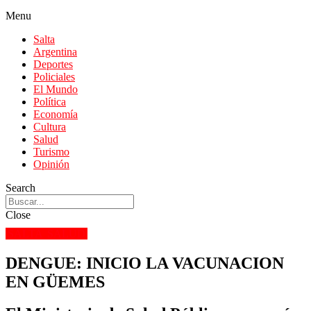
Menu
Salta
Argentina
Deportes
Policiales
El Mundo
Política
Economía
Cultura
Salud
Turismo
Opinión
Search
Close
SALTA
SALUD
DENGUE: INICIO LA VACUNACION
EN GÜEMES