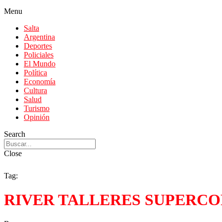
Menu
Salta
Argentina
Deportes
Policiales
El Mundo
Política
Economía
Cultura
Salud
Turismo
Opinión
Search
Close
Tag:
RIVER TALLERES SUPERCO