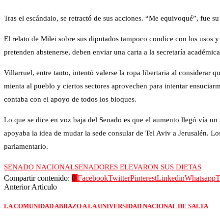
Tras el escándalo, se retractó de sus acciones. “Me equivoqué”, fue s
El relato de Milei sobre sus diputados tampoco condice con los usos y
pretenden abstenerse, deben enviar una carta a la secretaría académica
Villarruel, entre tanto, intentó valerse la ropa libertaria al considera
mienta al pueblo y ciertos sectores aprovechen para intentar ensuciarme
contaba con el apoyo de todos los bloques.
Lo que se dice en voz baja del Senado es que el aumento llegó vía un a
apoyaba la idea de mudar la sede consular de Tel Aviv a Jerusalén. Los
parlamentario.
SENADO NACIONAL
SENADORES ELEVARON SUS DIETAS
Compartir contenido:
0
Facebook
Twitter
Pinterest
Linkedin
Whatsapp
T
Anterior Articulo
LA COMUNIDAD ABRAZO A LA UNIVERSIDAD NACIONAL DE SALTA