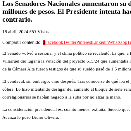
Los Senadores Nacionales aumentaron su d
millones de pesos. El Presidente intenta ha
contrario.
18 abril, 2024
563
Vistas
Compartir contenido:
0
Facebook
Twitter
Pinterest
Linkedin
Whatsapp
T
El Senado volvió a sesionar y el clima político se recalentó. Es que, a 
Villarruel dio lugar a la votación del proyecto 615/24 que aumentaba 
de la Cámara Alta fueron testigos de que su sueldo pasó de 1,5 millone
El vendaval, sin embargo, vino después. Tras conocerse de qué iba el pr
cólera. Lo hizo intentando desligar del aumento al bloque de siete se
correligionarios se habían negado a la suba por no alzar la mano.
La consideración presidencial es, cuanto menos, extraña. Sucede que, 
Avanza lo puso Bruno Olivera.