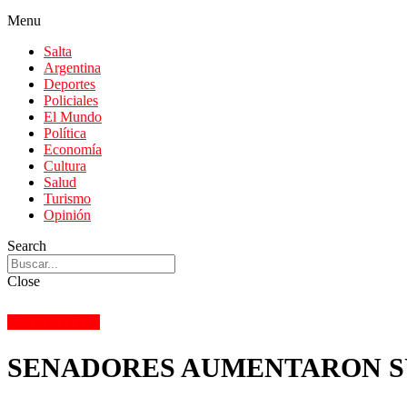
Menu
Salta
Argentina
Deportes
Policiales
El Mundo
Política
Economía
Cultura
Salud
Turismo
Opinión
Search
Close
ARGENTINA
SENADORES AUMENTARON SUS