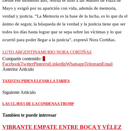
Desde ese momento año, Norita se unió a las Madres de Plaza de
Mayo y exigió por su aparición con vida, además de memoria,
verdad y justicia. “La Memoria es la base de la lucha, es lo que da el
ánimo de seguir, la búsqueda de la verdad y la justicia tiene que ser
todos los días hasta lograr que se sepa sobre las víctimas y lo que
ocurrió para poder llegar a la justicia”, expresó Nora Cortiñas.
LUTO ARGENTINA
MURIO NORA CORTIÑAS
Compartir contenido:
0
Facebook
Twitter
Pinterest
Linkedin
Whatsapp
Telegram
Email
Anterior Articulo
TAXISTAS PIDEN ELEVAR LA TARIFA
Siguiente Articulo
LAS CLAVES DE LA CONDENA A TRUMP
Tambien te puede interesar
VIBRANTE EMPATE ENTRE BOCA Y VÉLEZ