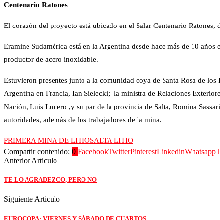
Centenario Ratones
El corazón del proyecto está ubicado en el Salar Centenario Ratones, 
Eramine Sudamérica está en la Argentina desde hace más de 10 años en l
productor de acero inoxidable.
Estuvieron presentes junto a la comunidad coya de Santa Rosa de los
Argentina en Francia, Ian Sielecki; la ministra de Relaciones Exterior
Nación, Luis Lucero ,y su par de la provincia de Salta, Romina Sassar
autoridades, además de los trabajadores de la mina.
PRIMERA MINA DE LITIO
SALTA LITIO
Compartir contenido:
0
Facebook
Twitter
Pinterest
Linkedin
Whatsapp
T
Anterior Articulo
TE LO AGRADEZCO, PERO NO
Siguiente Articulo
EUROCOPA: VIERNES Y SÁBADO DE CUARTOS