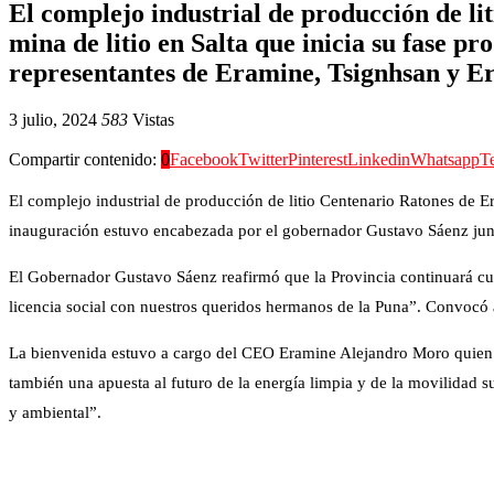
El complejo industrial de producción de li
mina de litio en Salta que inicia su fase p
representantes de Eramine, Tsignhsan y E
3 julio, 2024
583
Vistas
Compartir contenido:
0
Facebook
Twitter
Pinterest
Linkedin
Whatsapp
T
El complejo industrial de producción de litio Centenario Ratones de Era
inauguración estuvo encabezada por el gobernador Gustavo Sáenz junt
El Gobernador Gustavo Sáenz reafirmó que la Provincia continuará cump
licencia social con nuestros queridos hermanos de la Puna”. Convocó a
La bienvenida estuvo a cargo del CEO Eramine Alejandro Moro quien se
también una apuesta al futuro de la energía limpia y de la movilidad 
y ambiental”.