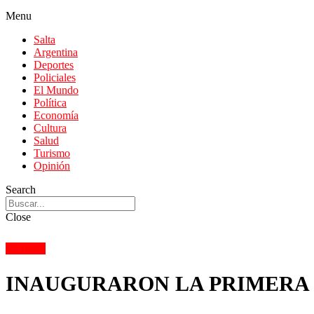
Menu
Salta
Argentina
Deportes
Policiales
El Mundo
Política
Economía
Cultura
Salud
Turismo
Opinión
Search
Close
SALTA
INAUGURARON LA PRIMERA 