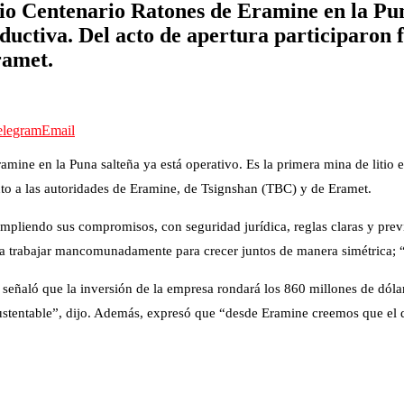
tio Centenario Ratones de Eramine en la Pun
roductiva. Del acto de apertura participaron 
ramet.
elegram
Email
mine en la Puna salteña ya está operativo. Es la primera mina de litio en
o a las autoridades de Eramine, de Tsignshan (TBC) y de Eramet.
liendo sus compromisos, con seguridad jurídica, reglas claras y previs
 trabajar mancomunadamente para crecer juntos de manera simétrica; “acá
ñaló que la inversión de la empresa rondará los 860 millones de dólar
sustentable”, dijo. Además, expresó que “desde Eramine creemos que el de