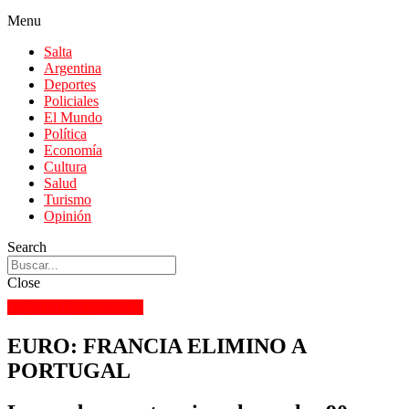
Menu
Salta
Argentina
Deportes
Policiales
El Mundo
Política
Economía
Cultura
Salud
Turismo
Opinión
Search
Close
DEPORTES
SALUD
EURO: FRANCIA ELIMINO A
PORTUGAL