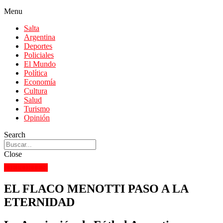
Menu
Salta
Argentina
Deportes
Policiales
El Mundo
Política
Economía
Cultura
Salud
Turismo
Opinión
Search
Close
DEPORTES
EL FLACO MENOTTI PASO A LA
ETERNIDAD