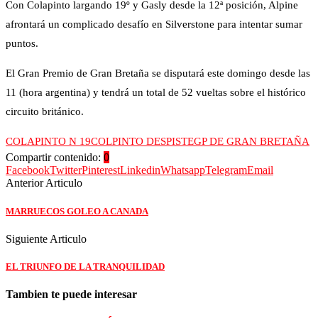
Con Colapinto largando 19º y Gasly desde la 12ª posición, Alpine
afrontará un complicado desafío en Silverstone para intentar sumar
puntos.
El Gran Premio de Gran Bretaña se disputará este domingo desde las
11 (hora argentina) y tendrá un total de 52 vueltas sobre el histórico
circuito británico.
COLAPINTO N 19
COLPINTO DESPISTE
GP DE GRAN BRETAÑA
Compartir contenido:
0
Facebook
Twitter
Pinterest
Linkedin
Whatsapp
Telegram
Email
Anterior Articulo
MARRUECOS GOLEO A CANADA
Siguiente Articulo
EL TRIUNFO DE LA TRANQUILIDAD
Tambien te puede interesar