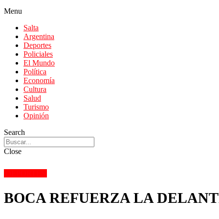
Menu
Salta
Argentina
Deportes
Policiales
El Mundo
Política
Economía
Cultura
Salud
Turismo
Opinión
Search
Close
DEPORTES
BOCA REFUERZA LA DELAN