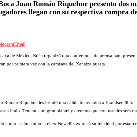
 Boca Juan Román Riquelme presento dos nuev
adores llegan con su respectiva compra de 
elegram
Email
ecaxa de México, Boca organizó una conferencia de prensa para prese
arán por primera vez con la camiseta del Xeneize puesta.
Juan Román Riquelme les brindó una cálida bienvenida a Brandsen 805: “
pasen lindo. Tenemos un gran plantel y creemos que con ustedes será m
do como “señor fútbol”, el ex-Newell´s expresó su felicidad por estar c