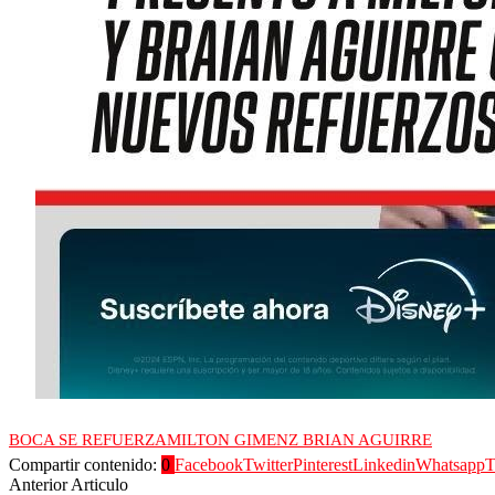
BOCA SE REFUERZA
MILTON GIMENZ BRIAN AGUIRRE
Compartir contenido:
0
Facebook
Twitter
Pinterest
Linkedin
Whatsapp
T
Anterior Articulo