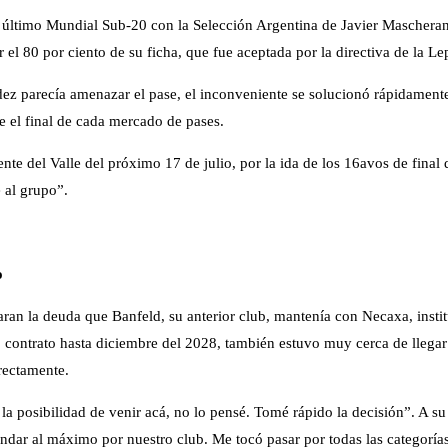
l último Mundial Sub-20 con la Selección Argentina de Javier Maschera
el 80 por ciento de su ficha, que fue aceptada por la directiva de la Le
ez parecía amenazar el pase, el inconveniente se solucionó rápidamente.
e el final de cada mercado de pases.
iente del Valle del próximo 17 de julio, por la ida de los 16avos de fin
 al grupo”.
o
ran la deuda que Banfeld, su anterior club, mantenía con Necaxa, insti
rmó contrato hasta diciembre del 2028, también estuvo muy cerca de lleg
rectamente.
posibilidad de venir acá, no lo pensé. Tomé rápido la decisión”. A su
ndar al máximo por nuestro club. Me tocó pasar por todas las categorí