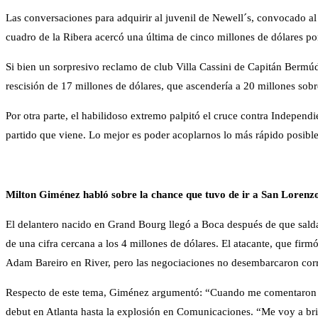
Las conversaciones para adquirir al juvenil de Newell´s, convocado a
cuadro de la Ribera acercó una última de cinco millones de dólares por 
Si bien un sorpresivo reclamo de club Villa Cassini de Capitán Bermúd
rescisión de 17 millones de dólares, que ascendería a 20 millones sobr
Por otra parte, el habilidoso extremo palpitó el cruce contra Independ
partido que viene. Lo mejor es poder acoplarnos lo más rápido posible
Milton Giménez habló sobre la chance que tuvo de ir a San Lorenz
El delantero nacido en Grand Bourg llegó a Boca después de que salda
de una cifra cercana a los 4 millones de dólares. El atacante, que fi
Adam Bareiro en River, pero las negociaciones no desembarcaron cor
Respecto de este tema, Giménez argumentó: “Cuando me comentaron la 
debut en Atlanta hasta la explosión en Comunicaciones. “Me voy a bri