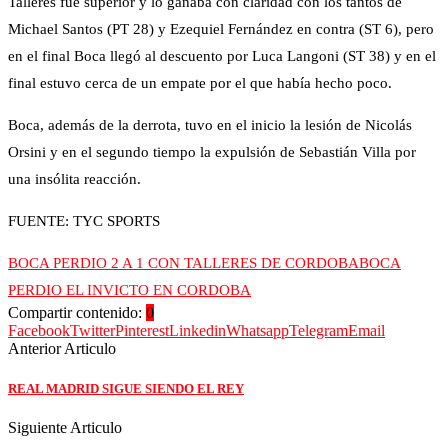
Talleres fue superior y lo ganaba con claridad con los tantos de
Michael Santos (PT 28) y Ezequiel Fernández en contra (ST 6), pero
en el final Boca llegó al descuento por Luca Langoni (ST 38) y en el
final estuvo cerca de un empate por el que había hecho poco.
Boca, además de la derrota, tuvo en el inicio la lesión de Nicolás
Orsini y en el segundo tiempo la expulsión de Sebastián Villa por
una insólita reacción.
FUENTE: TYC SPORTS
BOCA PERDIO 2 A 1 CON TALLERES DE CORDOBA
BOCA
PERDIO EL INVICTO EN CORDOBA
Compartir contenido:
0
Facebook
Twitter
Pinterest
Linkedin
Whatsapp
Telegram
Email
Anterior Articulo
REAL MADRID SIGUE SIENDO EL REY
Siguiente Articulo