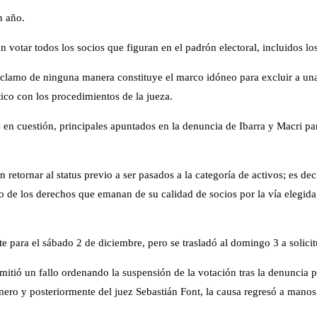
n año.
votar todos los socios que figuran en el padrón electoral, incluidos los
u reclamo de ninguna manera constituye el marco idóneo para excluir a 
tico con los procedimientos de la jueza.
s en cuestión, principales apuntados en la denuncia de Ibarra y Macri p
 retornar al status previo a ser pasados a la categoría de activos; es dec
o de los derechos que emanan de su calidad de socios por la vía elegida
e para el sábado 2 de diciembre, pero se trasladó al domingo 3 a solic
itió un fallo ordenando la suspensión de la votación tras la denuncia p
omero y posteriormente del juez Sebastián Font, la causa regresó a mano