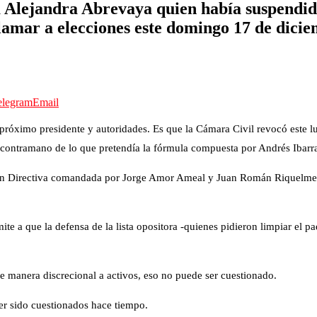
a Alejandra Abrevaya quien había suspendido
llamar a elecciones este domingo 17 de dicie
elegram
Email
 próximo presidente y autoridades. Es que la Cámara Civil revocó este lu
 a contramano de lo que pretendía la fórmula compuesta por Andrés Ibarr
sión Directiva comandada por Jorge Amor Ameal y Juan Román Riquelme s
ite a que la defensa de la lista opositora -quienes pidieron limpiar el p
de manera discrecional a activos, eso no puede ser cuestionado.
er sido cuestionados hace tiempo.