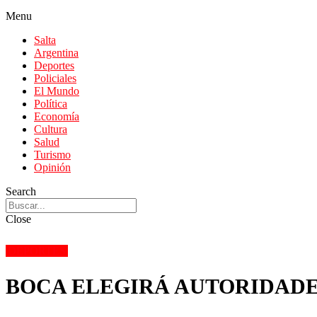
Menu
Salta
Argentina
Deportes
Policiales
El Mundo
Política
Economía
Cultura
Salud
Turismo
Opinión
Search
Close
DEPORTES
BOCA ELEGIRÁ AUTORIDADE