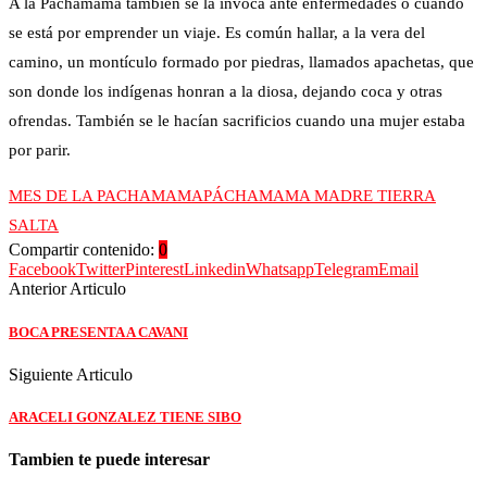
A la Pachamama también se la invoca ante enfermedades o cuando
se está por emprender un viaje. Es común hallar, a la vera del
camino, un montículo formado por piedras, llamados apachetas, que
son donde los indígenas honran a la diosa, dejando coca y otras
ofrendas. También se le hacían sacrificios cuando una mujer estaba
por parir.
MES DE LA PACHAMAMA
PÁCHAMAMA MADRE TIERRA
SALTA
Compartir contenido:
0
Facebook
Twitter
Pinterest
Linkedin
Whatsapp
Telegram
Email
Anterior Articulo
BOCA PRESENTA A CAVANI
Siguiente Articulo
ARACELI GONZALEZ TIENE SIBO
Tambien te puede interesar