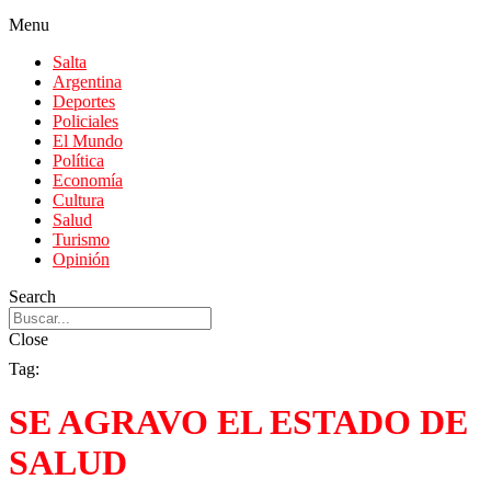
Menu
Salta
Argentina
Deportes
Policiales
El Mundo
Política
Economía
Cultura
Salud
Turismo
Opinión
Search
Close
Tag:
SE AGRAVO EL ESTADO DE
SALUD