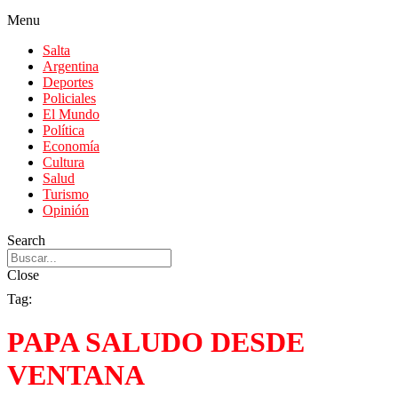
Menu
Salta
Argentina
Deportes
Policiales
El Mundo
Política
Economía
Cultura
Salud
Turismo
Opinión
Search
Close
Tag:
PAPA SALUDO DESDE
VENTANA