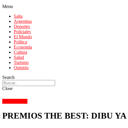
Menu
Salta
Argentina
Deportes
Policiales
El Mundo
Política
Economía
Cultura
Salud
Turismo
Opinión
Search
Close
DEPORTES
PREMIOS THE BEST: DIBU YA 