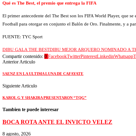
Qué es The Best, el premio que entrega la FIFA
El primer antecedente del The Best son los FIFA World Player, que se 
Football para otorgar en conjunto el Balón de Oro. Finalmente, y a part
FUENTE: TYC Sport
DIBU GALA THE BEST
DIBU MEJOR ARQUERO NOMINADO A T
Compartir contenido:
0
Facebook
Twitter
Pinterest
Linkedin
Whatsapp
T
Anterior Articulo
SAENZ EN LA ULTIMA LUNA DE CAFAYATE
Siguiente Articulo
KAROL G Y SHAKIRA PRESENTARON “TQG”
Tambien te puede interesar
BOCA ROTA ANTE EL INVICTO VELEZ
8 agosto, 2026