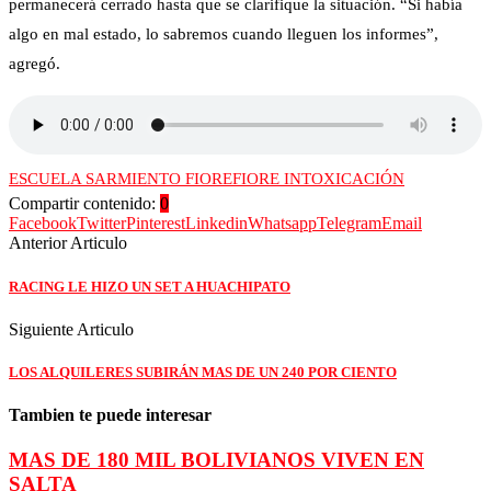
permanecerá cerrado hasta que se clarifique la situación. “Si había
algo en mal estado, lo sabremos cuando lleguen los informes”,
agregó.
ESCUELA SARMIENTO FIORE
FIORE INTOXICACIÓN
Compartir contenido:
0
Facebook
Twitter
Pinterest
Linkedin
Whatsapp
Telegram
Email
Anterior Articulo
RACING LE HIZO UN SET A HUACHIPATO
Siguiente Articulo
LOS ALQUILERES SUBIRÁN MAS DE UN 240 POR CIENTO
Tambien te puede interesar
MAS DE 180 MIL BOLIVIANOS VIVEN EN
SALTA