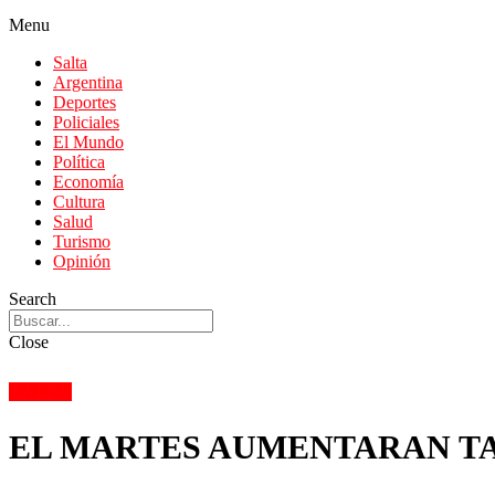
Menu
Salta
Argentina
Deportes
Policiales
El Mundo
Política
Economía
Cultura
Salud
Turismo
Opinión
Search
Close
SALTA
EL MARTES AUMENTARAN TA