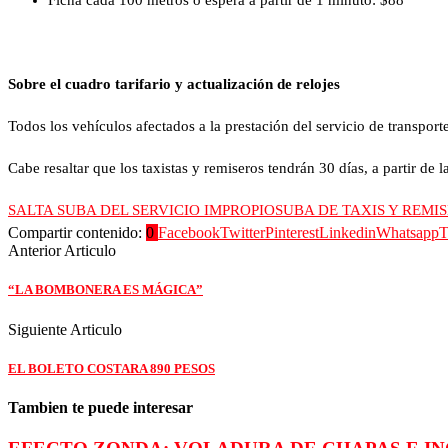
Ficha cada 100 metros o espera a partir de 1 minuto: $88
Sobre el cuadro tarifario y actualización de relojes
Todos los vehículos afectados a la prestación del servicio de transport
Cabe resaltar que los taxistas y remiseros tendrán 30 días, a partir de l
SALTA SUBA DEL SERVICIO IMPROPIO
SUBA DE TAXIS Y REMIS
Compartir contenido:
0
Facebook
Twitter
Pinterest
Linkedin
Whatsapp
T
Anterior Articulo
“LA BOMBONERA ES MÁGICA”
Siguiente Articulo
EL BOLETO COSTARA 890 PESOS
Tambien te puede interesar