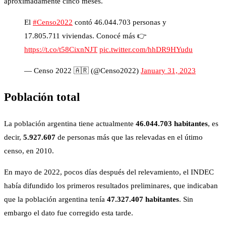
aproximadamente cinco meses.
El
#Censo2022
contó 46.044.703 personas y
17.805.711 viviendas. Conocé más 👉
https://t.co/t58CixnNJT
pic.twitter.com/hhDR9HYudu
— Censo 2022 🇦🇷 (@Censo2022)
January 31, 2023
Población total
La población argentina tiene actualmente
46.044.703 habitantes
, es
decir,
5.927.607
de personas más que las relevadas en el útimo
censo, en 2010.
En mayo de 2022, pocos días después del relevamiento, el INDEC
había difundido los primeros resultados preliminares, que indicaban
que la población argentina tenía
47.327.407 habitantes
. Sin
embargo el dato fue corregido esta tarde.