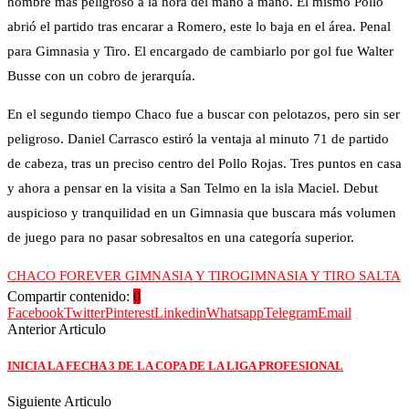
hombre más peligroso a la hora del mano a mano. El mismo Pollo
abrió el partido tras encarar a Romero, este lo baja en el área. Penal
para Gimnasia y Tiro. El encargado de cambiarlo por gol fue Walter
Busse con un cobro de jerarquía.
En el segundo tiempo Chaco fue a buscar con pelotazos, pero sin ser
peligroso. Daniel Carrasco estiró la ventaja al minuto 71 de partido
de cabeza, tras un preciso centro del Pollo Rojas. Tres puntos en casa
y ahora a pensar en la visita a San Telmo en la isla Maciel. Debut
auspicioso y tranquilidad en un Gimnasia que buscara más volumen
de juego para no pasar sobresaltos en una categoría superior.
CHACO FOREVER GIMNASIA Y TIRO
GIMNASIA Y TIRO SALTA
Compartir contenido:
0
Facebook
Twitter
Pinterest
Linkedin
Whatsapp
Telegram
Email
Anterior Articulo
INICIA LA FECHA 3 DE LA COPA DE LA LIGA PROFESIONAL
Siguiente Articulo