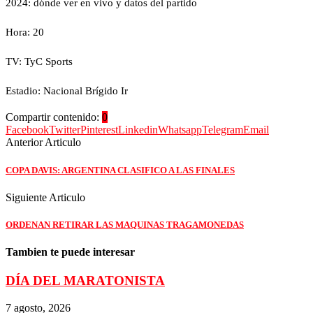
2024: dónde ver en vivo y datos del partido
Hora: 20
TV: TyC Sports
Estadio: Nacional Brígido Ir
Compartir contenido:
0
Facebook
Twitter
Pinterest
Linkedin
Whatsapp
Telegram
Email
Anterior Articulo
COPA DAVIS: ARGENTINA CLASIFICO A LAS FINALES
Siguiente Articulo
ORDENAN RETIRAR LAS MAQUINAS TRAGAMONEDAS
Tambien te puede interesar
DÍA DEL MARATONISTA
7 agosto, 2026