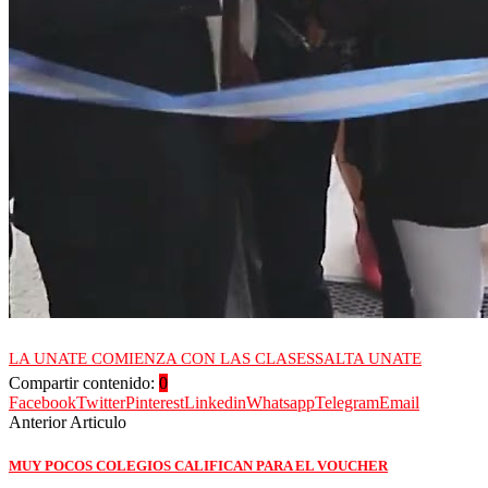
LA UNATE COMIENZA CON LAS CLASES
SALTA UNATE
Compartir contenido:
0
Facebook
Twitter
Pinterest
Linkedin
Whatsapp
Telegram
Email
Anterior Articulo
MUY POCOS COLEGIOS CALIFICAN PARA EL VOUCHER