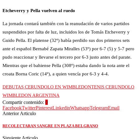
Etcheverry y Pella vuelven al ruedo
La jornada contará también con la reanudación de varios partidos
suspendidos por falta de luz, incluidos los de Tomás Etcheverry y
Guido Pella. El platense (32º) había perdido sus dos primeros sets
ante el español Bernabé Zapata Miralles (53º) por 6-7 (5) y 5-7 pero
pudo reaccionar y llevarse el tercero por 6-3 justo antes del parate.
Mientras que el bahiense Pella (308º) estaba dando la nota ante el
croata Borna Coric (14º), a quien vencía por 6-3 y 4-4.
DEBUTAS CERUNDOLO EN WIMBLEDON
TENIS CERUNDOLO
WIMBLEDON ARGENTINA
Compartir contenido:
0
Facebook
Twitter
Pinterest
Linkedin
Whatsapp
Telegram
Email
Anterior Articulo
RECOLECTARAN SANGRE EN PLAZA BELGRANO
Siguiente Articulo