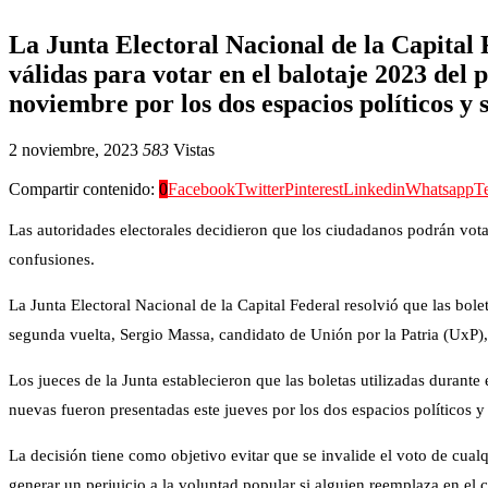
La Junta Electoral Nacional de la Capital F
válidas para votar en el balotaje 2023 del
noviembre por los dos espacios políticos y 
2 noviembre, 2023
583
Vistas
Compartir contenido:
0
Facebook
Twitter
Pinterest
Linkedin
Whatsapp
T
Las autoridades electorales decidieron que los ciudadanos podrán votar
confusiones.
La Junta Electoral Nacional de la Capital Federal resolvió que las bole
segunda vuelta, Sergio Massa, candidato de Unión por la Patria (UxP),
Los jueces de la Junta establecieron que las boletas utilizadas durant
nuevas fueron presentadas este jueves por los dos espacios políticos y
La decisión tiene como objetivo evitar que se invalide el voto de cual
generar un perjuicio a la voluntad popular si alguien reemplaza en el c