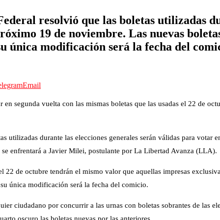
ederal resolvió que las boletas utilizadas d
 próximo 19 de noviembre. Las nuevas boletas
su única modificación será la fecha del comi
elegram
Email
 en segunda vuelta con las mismas boletas que las usadas el 22 de octub
tas utilizadas durante las elecciones generales serán válidas para votar 
 se enfrentará a Javier Milei, postulante por La Libertad Avanza (LLA).
e el 22 de octubre tendrán el mismo valor que aquellas impresas exclusiva
 su única modificación será la fecha del comicio.
quier ciudadano por concurrir a las urnas con boletas sobrantes de las 
uarto oscuro las boletas nuevas por las anteriores.