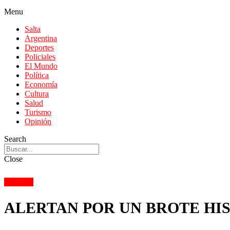
Menu
Salta
Argentina
Deportes
Policiales
El Mundo
Política
Economía
Cultura
Salud
Turismo
Opinión
Search
Close
SALTA
ALERTAN POR UN BROTE HI