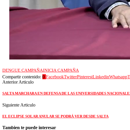
DENGUE CAMPAÑA
INICIA CAMPAÑA
Compartir contenido:
0
Facebook
Twitter
Pinterest
Linkedin
Whatsapp
T
Anterior Articulo
SALTA MARCHARA EN DEFENSA DE LAS UNIVERSIDADES NACIONALE
Siguiente Articulo
EL ECLIPSE SOLAR ANULAR SE PODRÁ VER DESDE SALTA
Tambien te puede interesar