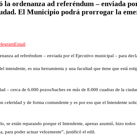
ó la ordenanza ad referéndum – enviada por 
iudad. El Municipio podrá prorrogar la emer
elegram
Email
denanza ad referéndum – enviada por el Ejecutivo municipal – para decla
 intendente, es una herramienta y una facultad que tiene que está estipu
idad – cerca de 6.000 pozos/baches en más de 8.000 cuadras de la ciuda
n celeridad y de forma contundente y es por eso que el Intendente solici
o, se están reparando porque el Intendente, apenas asumió, hizo todos l
a, para poder actuar velozmente”, justificó el edil.