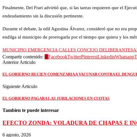
Finalmente, Del Frari advirtió que, si las tareas requieren que el Eje
endeudamiento sin la discusión pertinente.
Durante el debate, la edil Agustina Álvarez, consideró que no era prop
endilga al municipio de prorrogarla por el tiempo que quiera y los mét
MUNICIPIO EMERGENCIA CALLES CONCEJO DELIBERANTE
SA
Compartir contenido:
0
Facebook
Twitter
Pinterest
Linkedin
Whatsapp
T
Anterior Articulo
EL GOBIERNO RECIEN COMENZARIA A VACUNAR CONTRA EL DENGU
Siguiente Articulo
EL GOBIERNO PAGARA LAS JUBILACIONES EN CUOTAS
Tambien te puede interesar
EFECTO ZONDA: VOLADURA DE CHAPAS E I
6 agosto, 2026