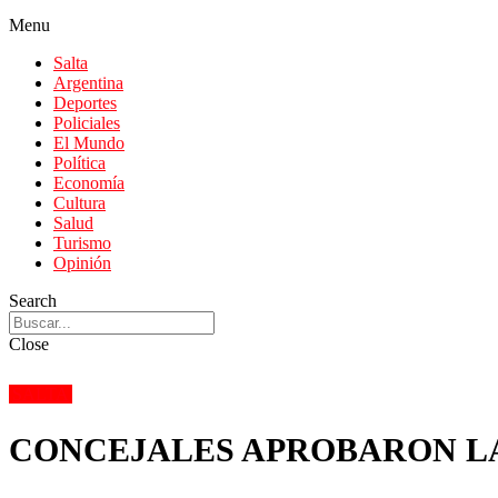
Menu
Salta
Argentina
Deportes
Policiales
El Mundo
Política
Economía
Cultura
Salud
Turismo
Opinión
Search
Close
SALTA
CONCEJALES APROBARON LA