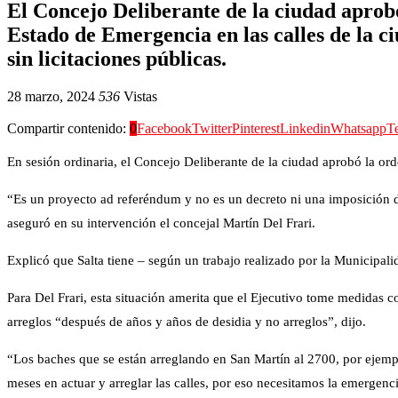
El Concejo Deliberante de la ciudad aprob
Estado de Emergencia en las calles de la c
sin licitaciones públicas.
28 marzo, 2024
536
Vistas
Compartir contenido:
0
Facebook
Twitter
Pinterest
Linkedin
Whatsapp
T
En sesión ordinaria, el Concejo Deliberante de la ciudad aprobó la or
“Es un proyecto ad referéndum y no es un decreto ni una imposición del
aseguró en su intervención el concejal Martín Del Frari.
Explicó que Salta tiene – según un trabajo realizado por la Municipal
Para Del Frari, esta situación amerita que el Ejecutivo tome medidas co
arreglos “después de años y años de desidia y no arreglos”, dijo.
“Los baches que se están arreglando en San Martín al 2700, por ejempl
meses en actuar y arreglar las calles, por eso necesitamos la emergenci